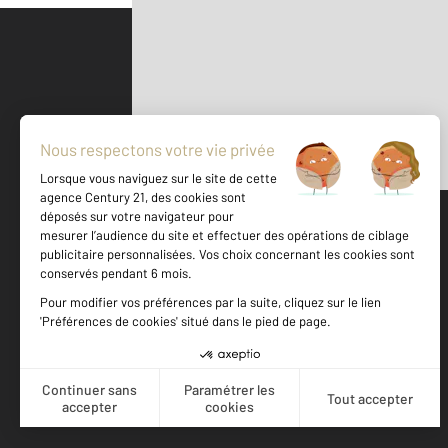
Parlons de vous, parlons biens
500 m
©
Mappy
Votre agence est notée
Achat
Location
Vente
Gestion
9,2
/
10
9,3/10