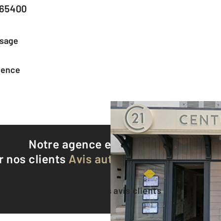
 65400
ssage
agence
Notre agence est notée
9,2/10
r nos clients
Avis authentifiés par Qualite
Voir tous les avis clients