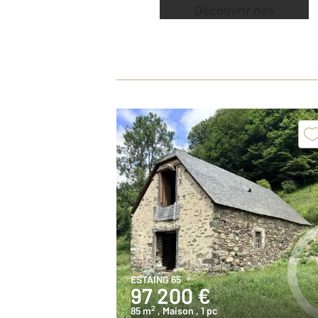
Découvrir nos
offres
ESTAING 65
97 200 €
2
85 m
, Maison
, 1 pc