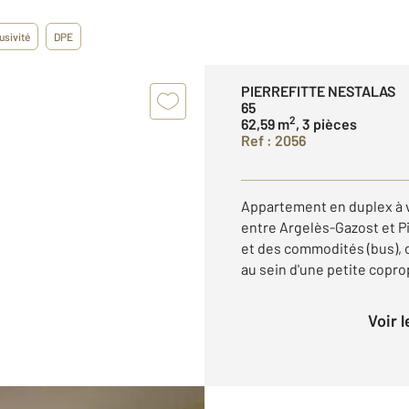
usivité
DPE
PIERREFITTE NESTALAS
65
2
62,59 m
, 3 pièces
Ref : 2056
Appartement en duplex à v
entre Argelès-Gazost et Pi
et des commodités (bus),
au sein d'une petite coprop
Voir 