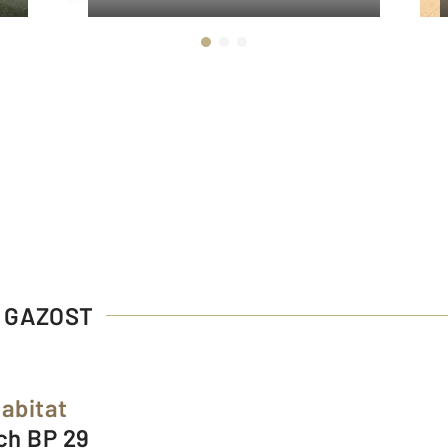
S GAZOST
Habitat
och BP 29