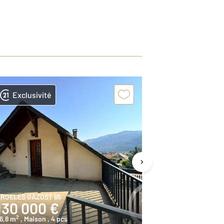
Exclusivité
Exclusivit
RGELES GAZOST 65
GAZOST 65
130 000 €
240 00
2
2
6,8 m
, Maison
, 4 pcs
76,7 m
, Maison