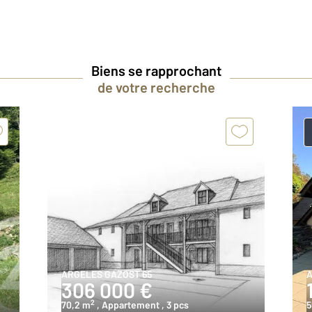
Biens se rapprochant
de votre recherche
ARGELES GAZOST 65
A
306 000 €
2
70,2 m
, Appartement
, 3 pcs
5