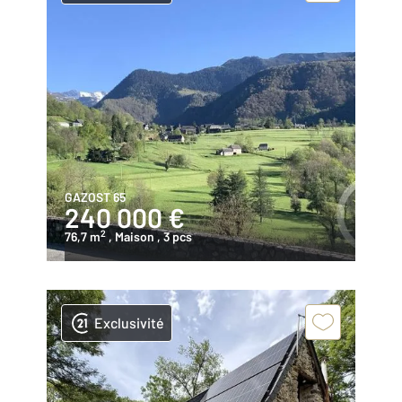
GAZOST 65
240 000 €
2
76,7 m
, Maison
, 3 pcs
Exclusivité