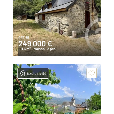
GEZ 65
249 000 €
2
101,3 m
, Maison
, 3 pcs
Exclusivité