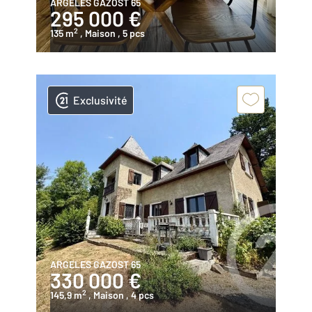
ARGELES GAZOST 65
295 000 €
2
135 m
, Maison
, 5 pcs
Exclusivité
ARGELES GAZOST 65
330 000 €
2
145,9 m
, Maison
, 4 pcs