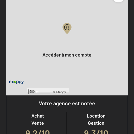
Parlons de vous, parlons biens
Votre compte :
Accéder à mon compte
500 m
©
Mappy
Votre agence est notée
Achat
Location
Vente
Gestion
9,2
/
10
9,3/10