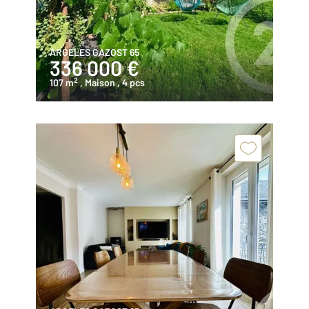
ARGELES GAZOST 65
336 000 €
2
107 m
, Maison
, 4 pcs