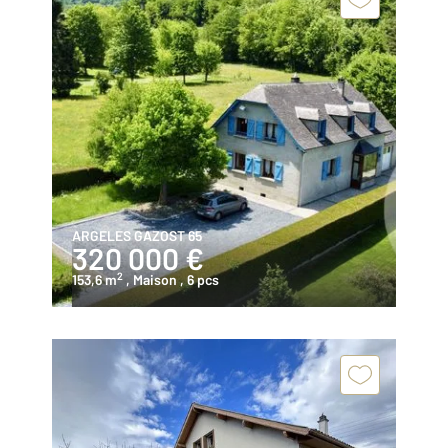
ARGELES GAZOST 65
320 000 €
2
153,6 m
, Maison
, 6 pcs